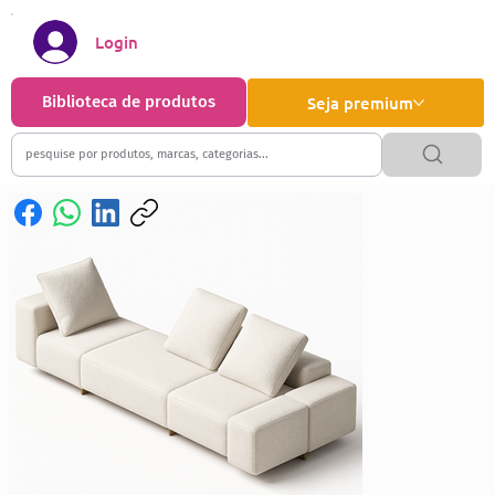
Login
Biblioteca de produtos
Seja premium