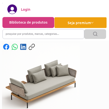
Login
Biblioteca de produtos
Seja premium