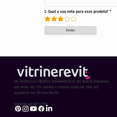
2. Qual a sua nota para esse produto?
Enviar
Os melhores objetos paramétricos do Brasil! Estamos
em mais de 170 países e somos mais de 180 mil
usuários na Vitrine Revit.
VITRINE REVIT LTDA
30.202.323/0001-29