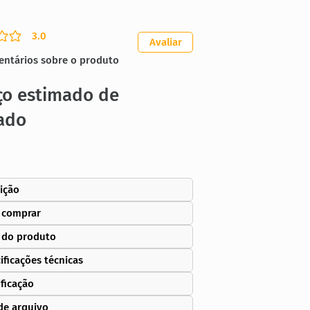
3.0
ação média é 3 de 5
Avaliar
entários sobre o produto
ço estimado de
ado
ição
 comprar
 do produto
ificações técnicas
ificação
de arquivo