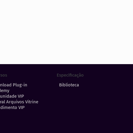
Especificação
rsos
Biblioteca
nload Plug-in
demy
unidade VIP
ral Arquivos Vitrine
dimento VIP