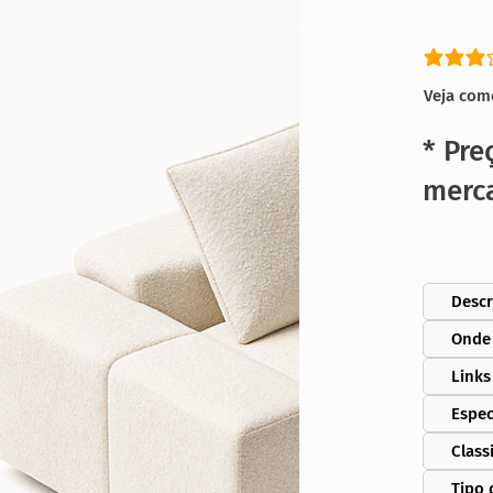
classific
Veja com
* Pre
merc
Descr
Onde
Links
Espec
Class
Tipo 