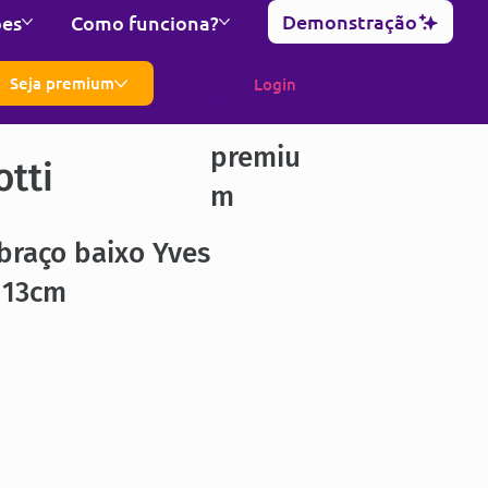
Demonstração
ões
Como funciona?
Seja premium
Login
premiu
otti
m
braço baixo Yves
113cm