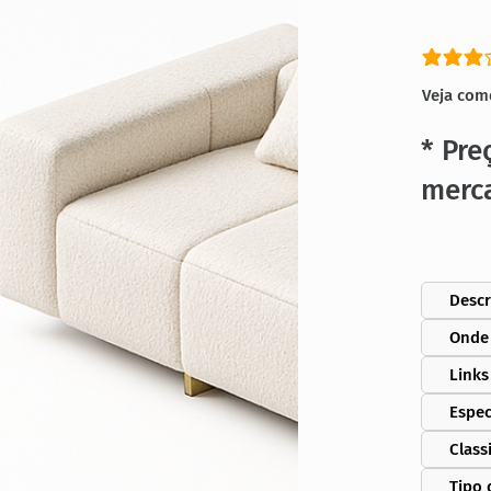
classific
Veja com
* Pre
merc
Descr
Onde
Links
Espec
Class
Tipo 