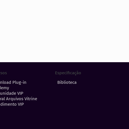
Especificação
rsos
Biblioteca
nload Plug-in
demy
unidade VIP
ral Arquivos Vitrine
dimento VIP