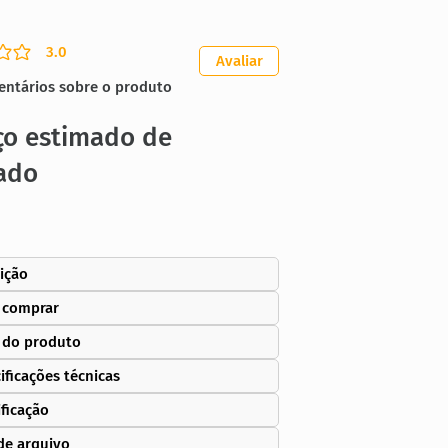
3.0
ação média é 3 de 5
Avaliar
entários sobre o produto
ço estimado de
ado
ição
 comprar
 do produto
ificações técnicas
ificação
de arquivo