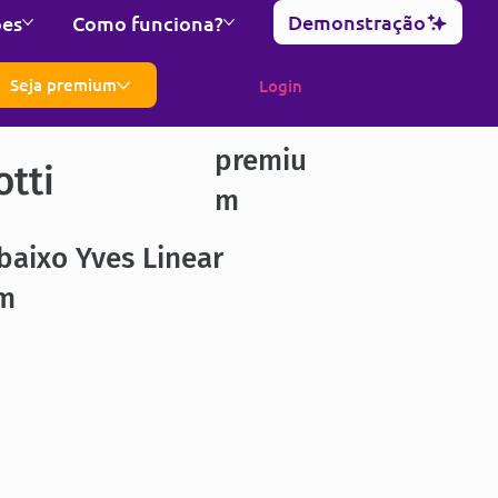
Demonstração
ões
Como funciona?
Seja premium
Login
premiu
otti
m
baixo Yves Linear
m