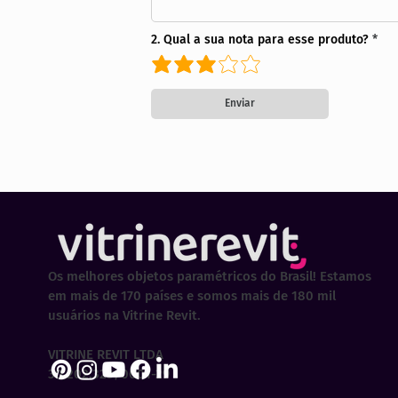
2. Qual a sua nota para esse produto?
Enviar
Os melhores objetos paramétricos do Brasil! Estamos
em mais de 170 países e somos mais de 180 mil
usuários na Vitrine Revit.
VITRINE REVIT LTDA
30.202.323/0001-29