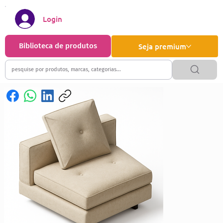
Login
Biblioteca de produtos
Seja premium