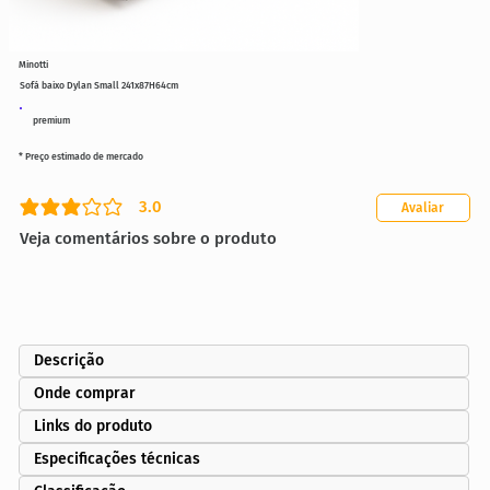
Minotti
Sofá baixo Dylan Small 241x87H64cm
premium
* Preço estimado de mercado
3.0
Avaliar
classificação média é 3 de 5
Veja comentários sobre o produto
Descrição
Onde comprar
Links do produto
Especificações técnicas