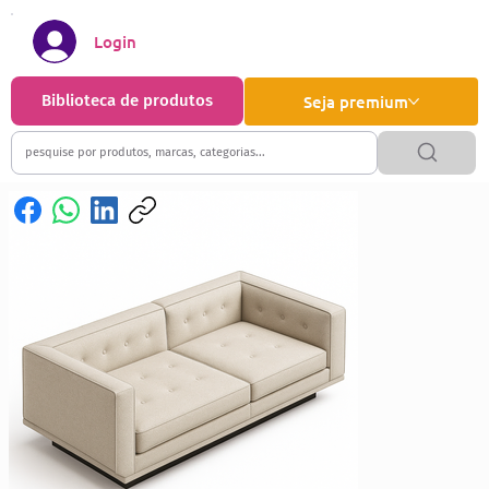
Login
Biblioteca de produtos
Seja premium