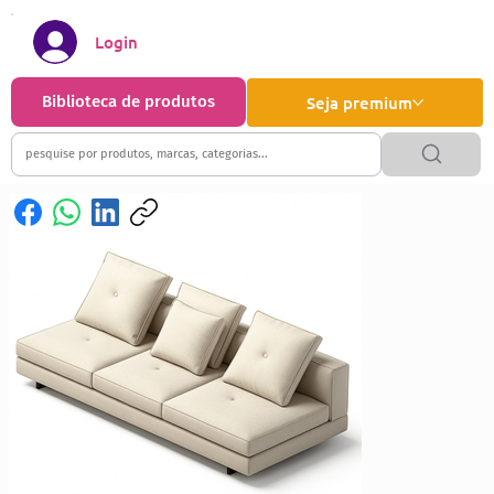
Login
Biblioteca de produtos
Seja premium