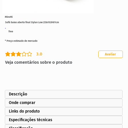
Minotti
Sofá baixo aberto final Dylan Low 233x102H81cm
free
* Preço estimado de mercado
3.0
Avaliar
classificação média é 3 de 5
Veja comentários sobre o produto
Descrição
Onde comprar
Links do produto
Especificações técnicas