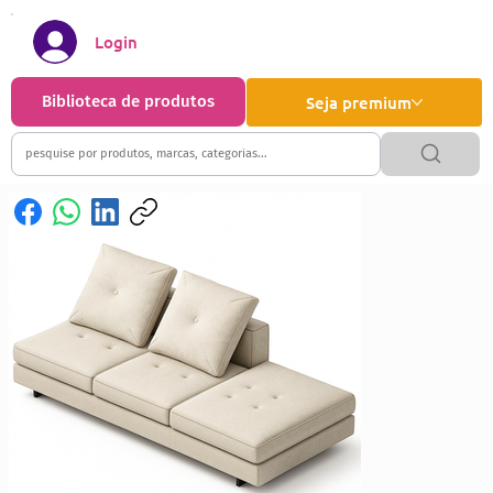
Login
Biblioteca de produtos
Seja premium