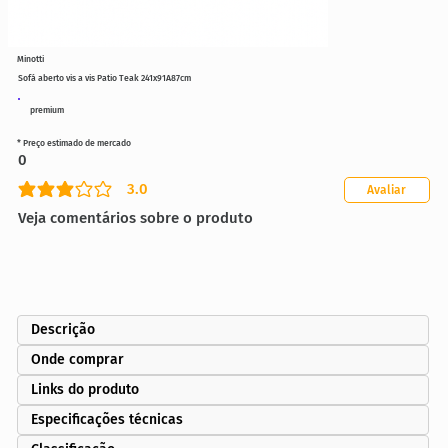
Minotti
Sofá aberto vis a vis Patio Teak 241x91A87cm
premium
* Preço estimado de mercado
0
3.0
Avaliar
classificação média é 3 de 5
Veja comentários sobre o produto
Descrição
Onde comprar
Links do produto
Especificações técnicas