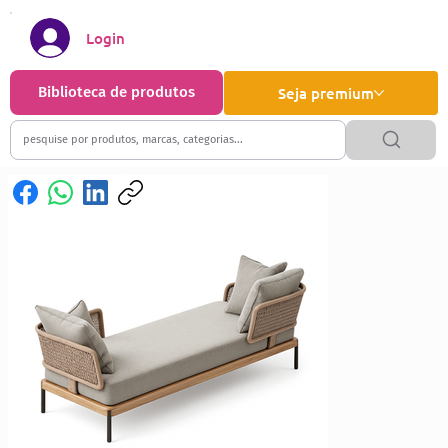
Login
Biblioteca de produtos
Seja premium