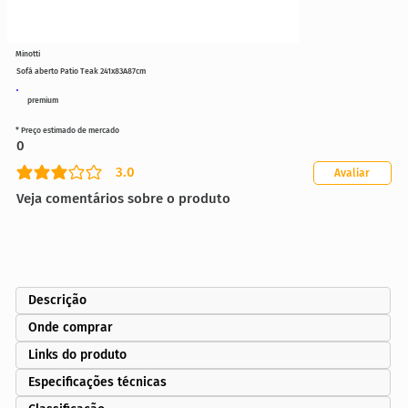
Minotti
Sofá aberto Patio Teak 241x83A87cm
premium
* Preço estimado de mercado
0
3.0
Avaliar
classificação média é 3 de 5
Veja comentários sobre o produto
Descrição
Onde comprar
Links do produto
Especificações técnicas