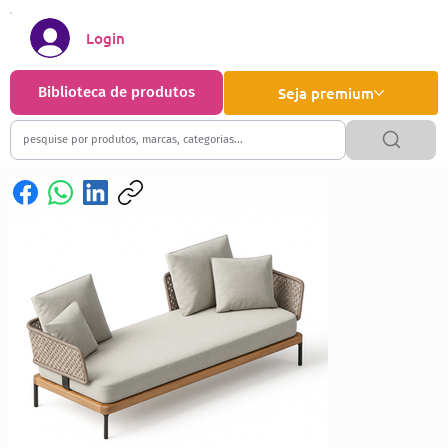
Login
Biblioteca de produtos
Seja premium