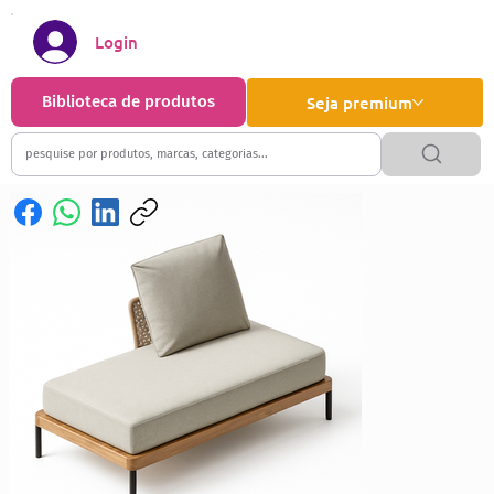
Login
Biblioteca de produtos
Seja premium