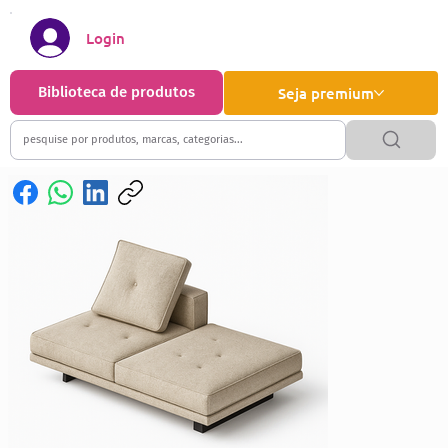
Login
Biblioteca de produtos
Seja premium