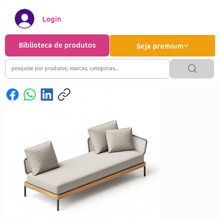
Login
Biblioteca de produtos
Seja premium