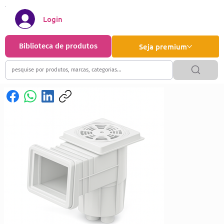
Login
Biblioteca de produtos
Seja premium