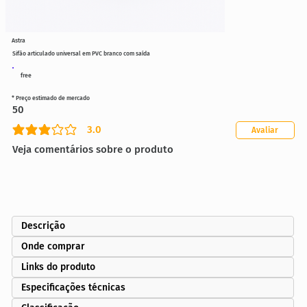
Astra
Sifão articulado universal em PVC branco com saída
free
* Preço estimado de mercado
50
3.0
Avaliar
classificação média é 3 de 5
Veja comentários sobre o produto
Descrição
Onde comprar
Links do produto
Especificações técnicas