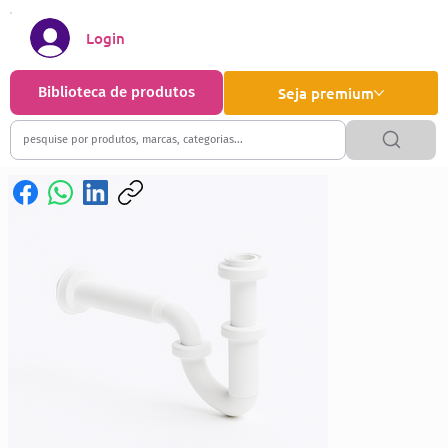
Login
Biblioteca de produtos
Seja premium