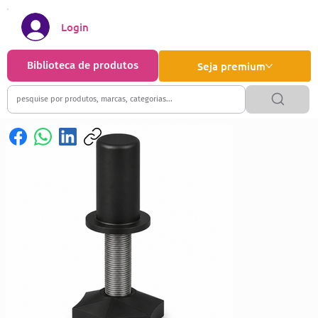
Login
Biblioteca de produtos
Seja premium