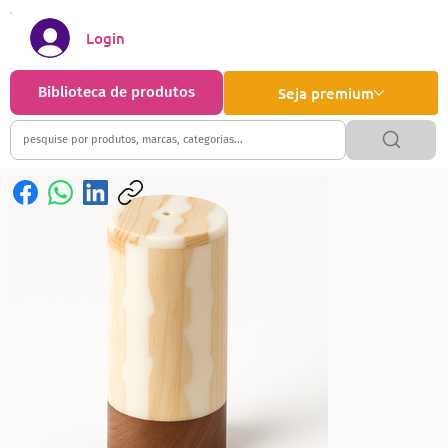
Login
Biblioteca de produtos
Seja premium