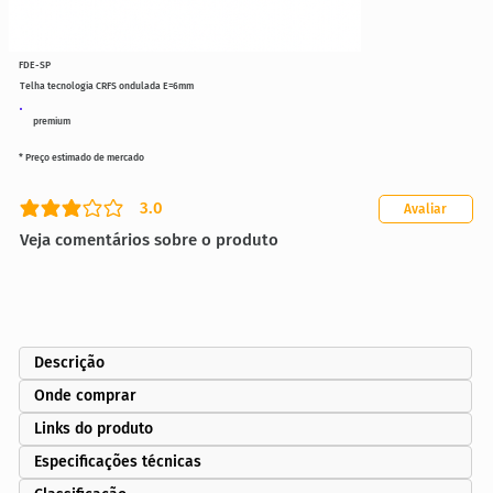
FDE-SP
Telha tecnologia CRFS ondulada E=6mm
premium
* Preço estimado de mercado
3.0
Avaliar
classificação média é 3 de 5
Veja comentários sobre o produto
Descrição
Onde comprar
Links do produto
Especificações técnicas