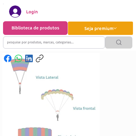
Login
Biblioteca de produtos
Seja premium