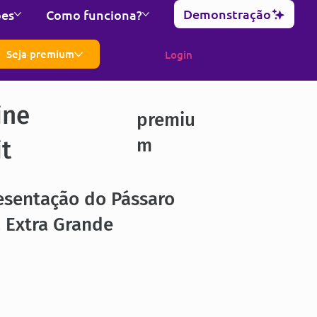
Demonstração
ões
Como funciona?
Seja premium
Login
ine
premiu
m
it
esentação do Pássaro
 Extra Grande