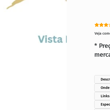
classific
Veja com
* Pre
merc
Descr
Onde
Links
Espec