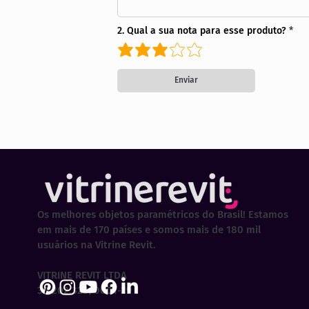
2. Qual a sua nota para esse produto?
Enviar
Os melhores objetos paramétricos do Brasil! Estamos
em mais de 170 países e somos mais de 180 mil
usuários na Vitrine Revit.
VITRINE REVIT LTDA
30.202.323/0001-29