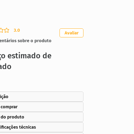
3.0
ação média é 3 de 5
Avaliar
entários sobre o produto
ço estimado de
ado
ição
 comprar
 do produto
ificações técnicas