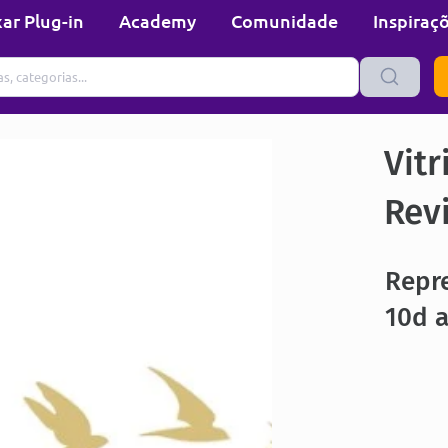
ar Plug-in
Academy
Comunidade
Inspiraç
Vitr
Rev
Repr
10d a