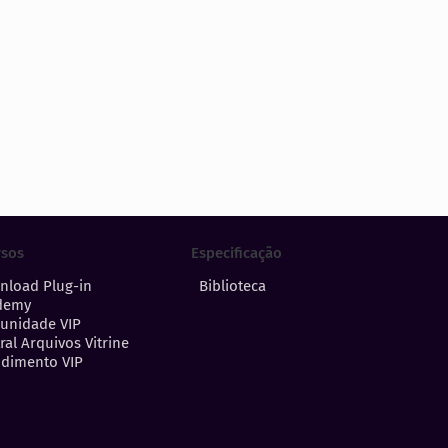
Especificação
rsos
Biblioteca
nload Plug-in
demy
unidade VIP
ral Arquivos Vitrine
dimento VIP