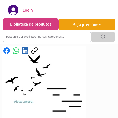
Login
Biblioteca de produtos
Seja premium