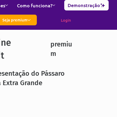
Demonstração
ões
Como funciona?
Seja premium
Login
ine
premiu
m
it
esentação do Pássaro
 Extra Grande