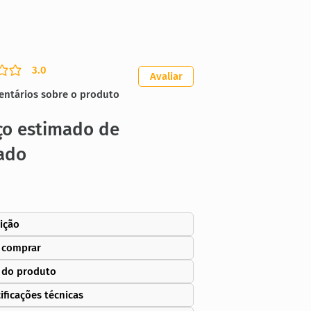
3.0
ação média é 3 de 5
Avaliar
entários sobre o produto
ço estimado de
ado
ição
 comprar
 do produto
ificações técnicas