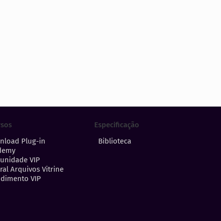
Especificação
rsos
Biblioteca
nload Plug-in
demy
unidade VIP
ral Arquivos Vitrine
dimento VIP