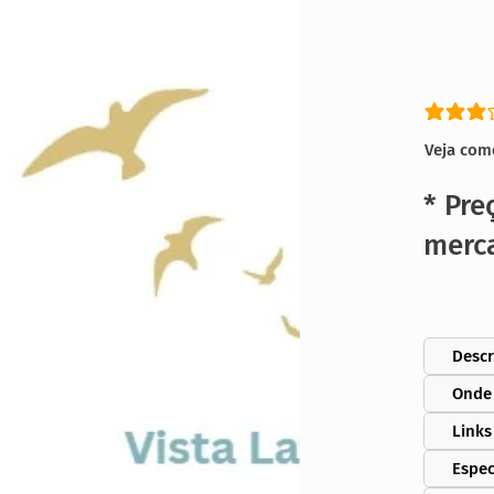
classific
Veja com
* Pre
merc
Descr
Onde
Links
Espec