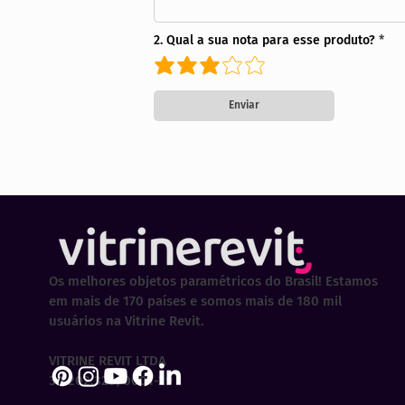
2. Qual a sua nota para esse produto?
Enviar
Os melhores objetos paramétricos do Brasil! Estamos
em mais de 170 países e somos mais de 180 mil
usuários na Vitrine Revit.
VITRINE REVIT LTDA
30.202.323/0001-29