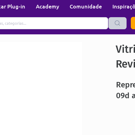
ar Plug-in
Academy
Comunidade
Inspiraç
Vitr
Rev
Repr
09d a