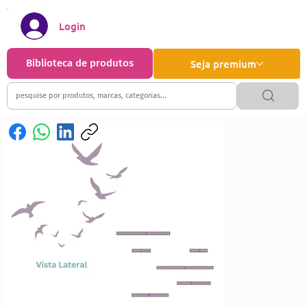
Login
Biblioteca de produtos
Seja premium