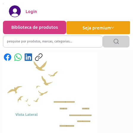
Login
Biblioteca de produtos
Seja premium