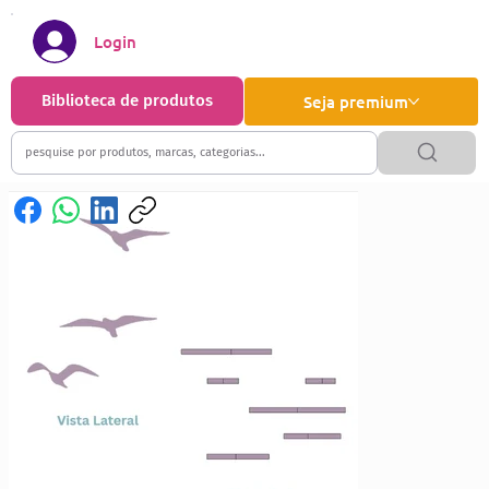
Login
Biblioteca de produtos
Seja premium