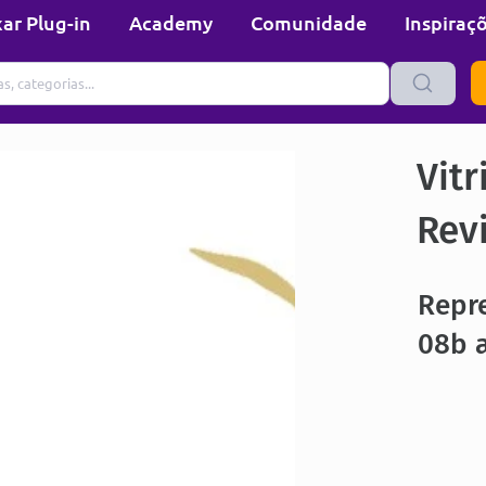
ar Plug-in
Academy
Comunidade
Inspiraç
Vitr
Rev
Repr
08b 