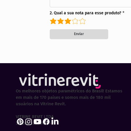
2. Qual a sua nota para esse produto?
Enviar
Os melhores objetos paramétricos do Brasil! Estamos
em mais de 170 países e somos mais de 180 mil
usuários na Vitrine Revit.
VITRINE REVIT LTDA
30.202.323/0001-29