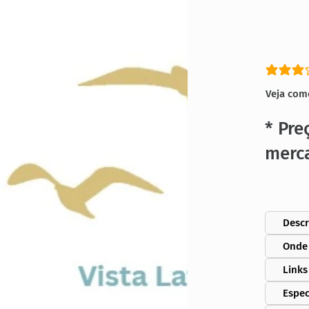
classific
Veja com
* Pre
merc
Descr
Onde
Links
Espec