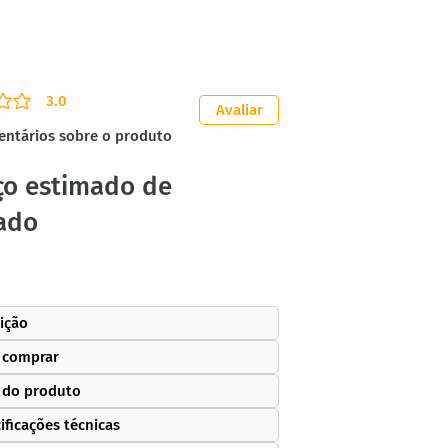
3.0
ação média é 3 de 5
Avaliar
entários sobre o produto
ço estimado de
ado
ição
 comprar
 do produto
ificações técnicas