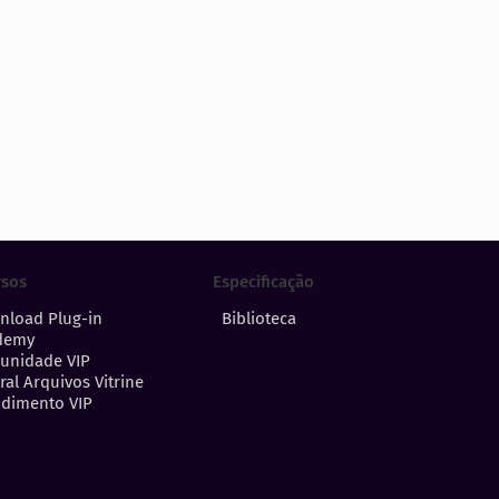
Especificação
rsos
Biblioteca
nload Plug-in
demy
unidade VIP
ral Arquivos Vitrine
dimento VIP