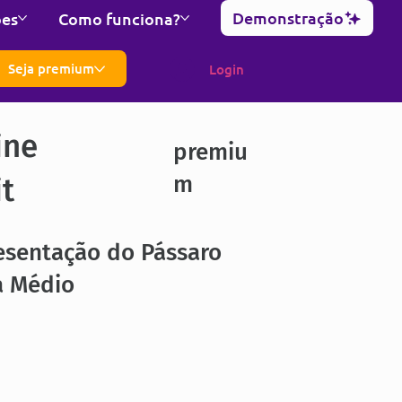
Demonstração
ões
Como funciona?
Seja premium
Login
ine
premiu
m
it
esentação do Pássaro
a Médio