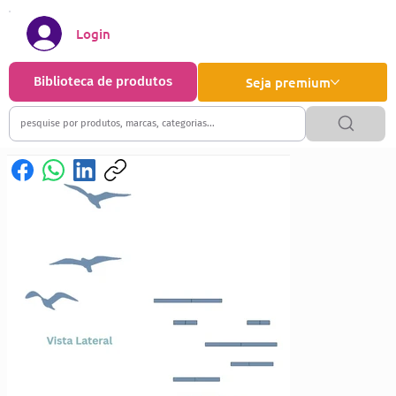
Login
Biblioteca de produtos
Seja premium