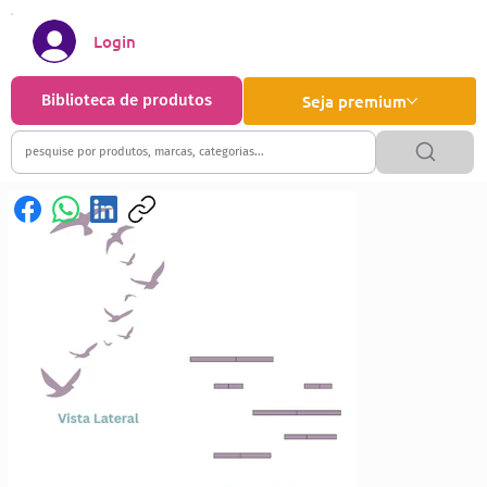
Login
Biblioteca de produtos
Seja premium