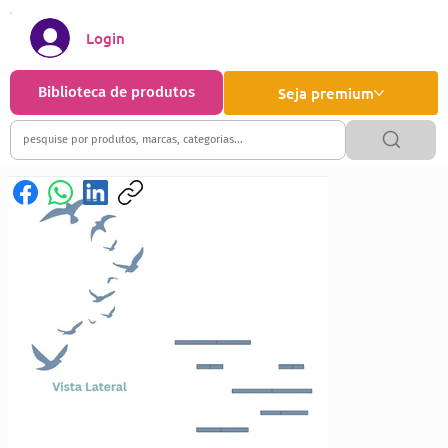
Login
Biblioteca de produtos
Seja premium