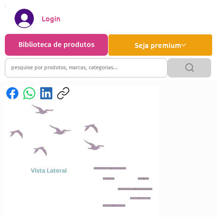
Login
Biblioteca de produtos
Seja premium