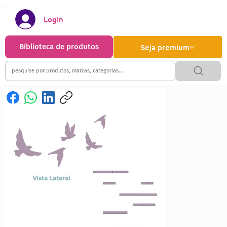
Login
Biblioteca de produtos
Seja premium