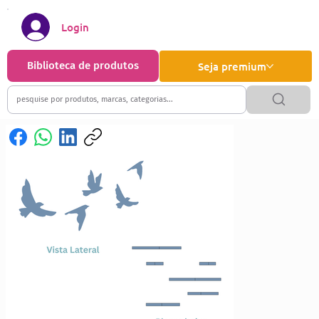
Login
Biblioteca de produtos
Seja premium