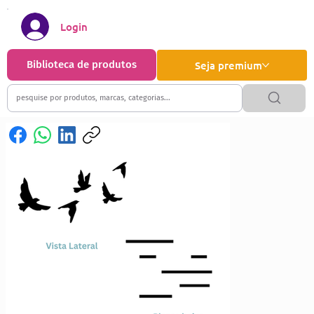
Login
Biblioteca de produtos
Seja premium