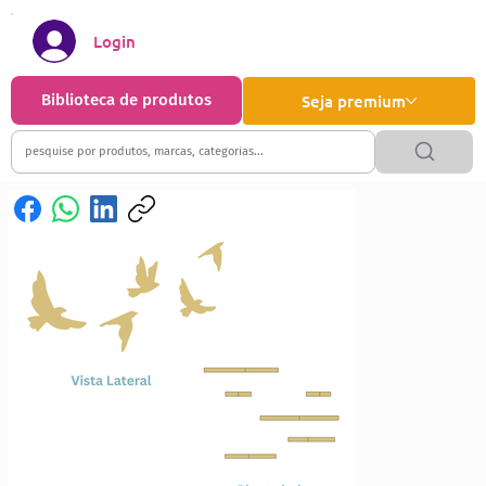
Login
Biblioteca de produtos
Seja premium