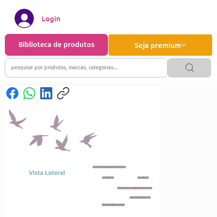
Login
Biblioteca de produtos
Seja premium