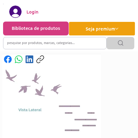
Login
Biblioteca de produtos
Seja premium