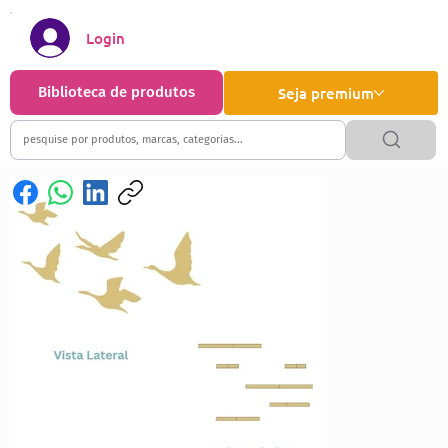
Login
Biblioteca de produtos
Seja premium