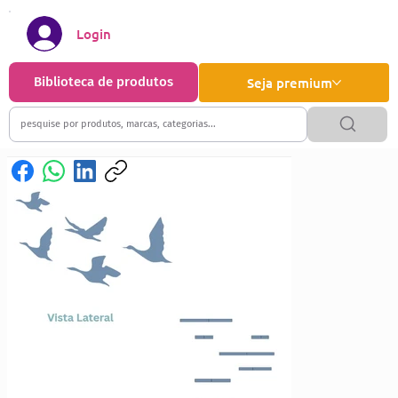
Login
Biblioteca de produtos
Seja premium