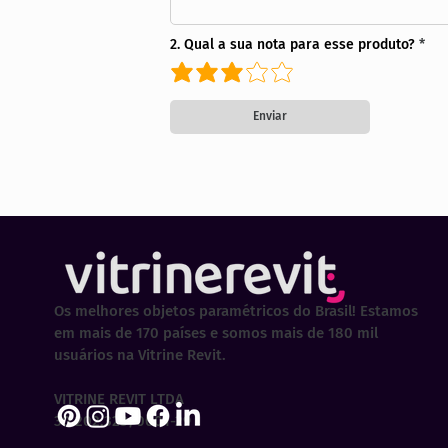
2. Qual a sua nota para esse produto?
Enviar
Os melhores objetos paramétricos do Brasil! Estamos
em mais de 170 países e somos mais de 180 mil
usuários na Vitrine Revit.
VITRINE REVIT LTDA
30.202.323/0001-29