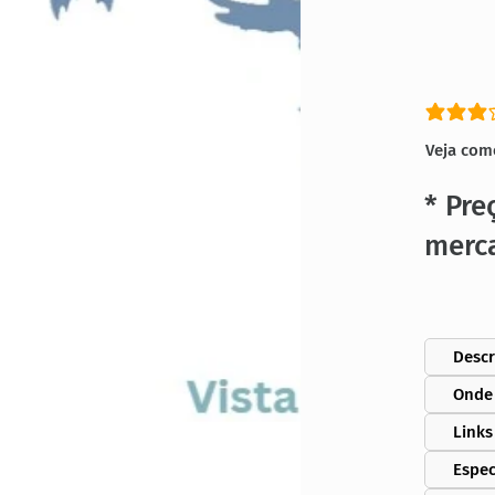
classific
Veja com
* Pre
merc
Descr
Onde
Links
Espec