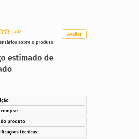
3.0
ação média é 3 de 5
Avaliar
entários sobre o produto
ço estimado de
ado
ição
 comprar
 do produto
ificações técnicas