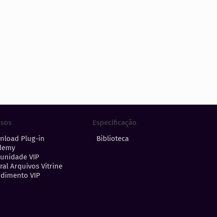
Especificação
rsos
Biblioteca
nload Plug-in
demy
unidade VIP
ral Arquivos Vitrine
dimento VIP