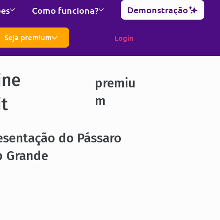
Demonstração
ões
Como funciona?
Seja premium
Login
ine
premiu
m
it
esentação do Pássaro
b Grande