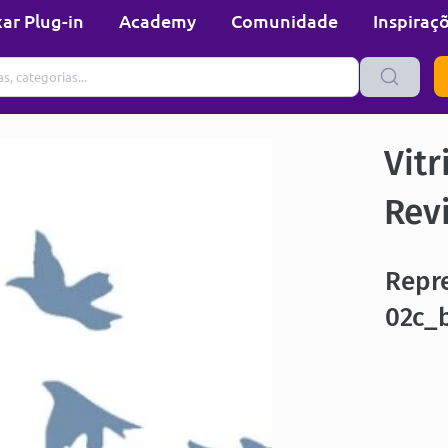
ar Plug-in
Academy
Comunidade
Inspiraç
Vitr
Rev
Repr
02c_