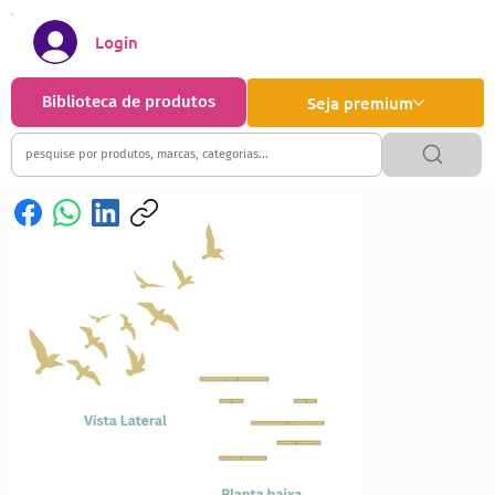
Login
Biblioteca de produtos
Seja premium