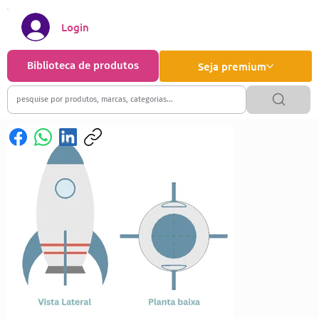
Login
Biblioteca de produtos
Seja premium