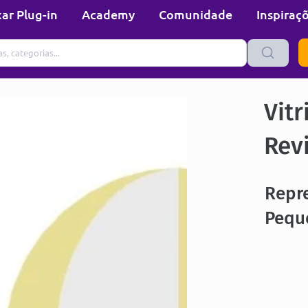
ar Plug-in
Academy
Comunidade
Inspiraç
Vitr
Rev
Repr
Pequ