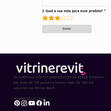
2. Qual a sua nota para esse produto?
Enviar
Os melhores objetos paramétricos do Brasil! Estamos
em mais de 170 países e somos mais de 180 mil
usuários na Vitrine Revit.
VITRINE REVIT LTDA
30.202.323/0001-29