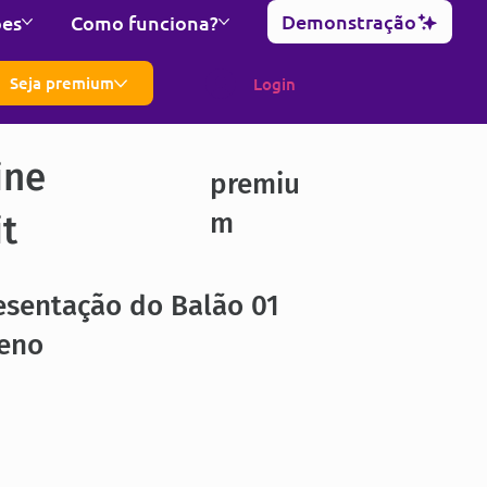
Demonstração
ões
Como funciona?
Seja premium
Login
ine
premiu
m
it
esentação do Balão 01
eno