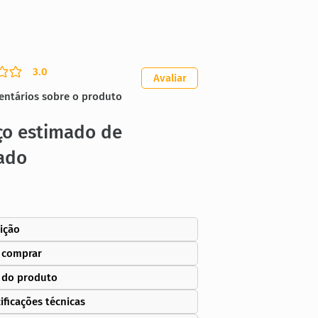
3.0
ação média é 3 de 5
Avaliar
entários sobre o produto
ço estimado de
ado
ição
 comprar
 do produto
ificações técnicas