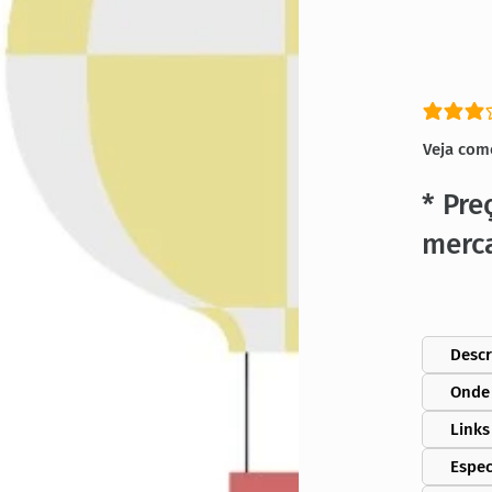
classific
Veja com
* Pre
merc
Descr
Onde
Links
Espec