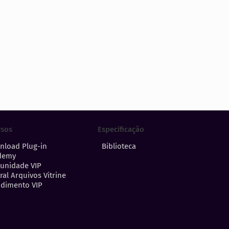
Especificação
rsos
Biblioteca
nload Plug-in
demy
unidade VIP
ral Arquivos Vitrine
dimento VIP