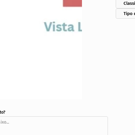
Class
Tipo 
to?