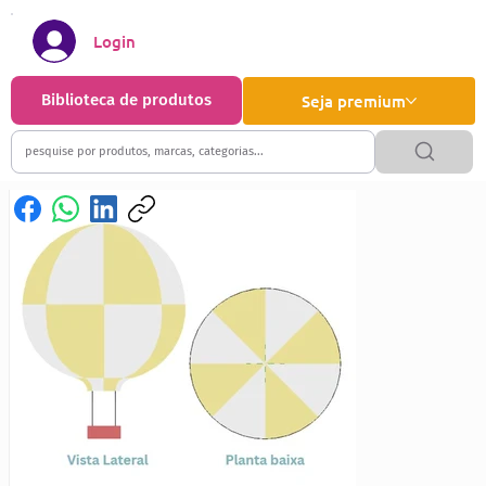
Login
Biblioteca de produtos
Seja premium