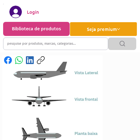
Login
Biblioteca de produtos
Seja premium