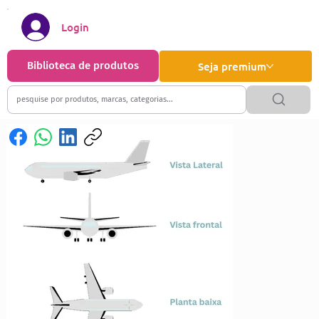
Login
Biblioteca de produtos
Seja premium