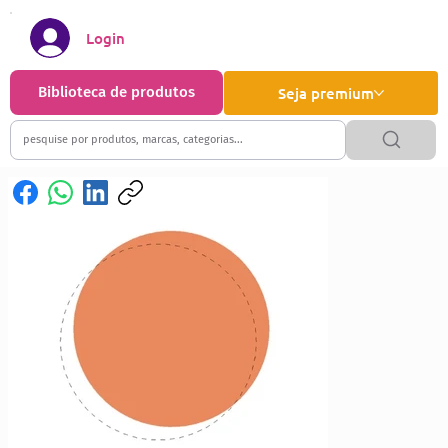
Login
Biblioteca de produtos
Seja premium