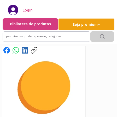
Login
Biblioteca de produtos
Seja premium