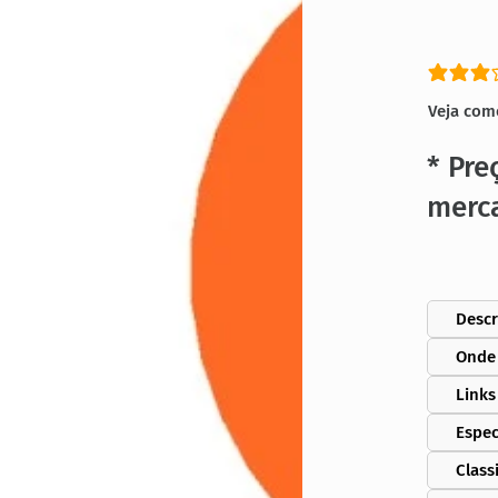
classific
Veja com
* Pre
merc
Descr
Onde
Links
Espec
Class