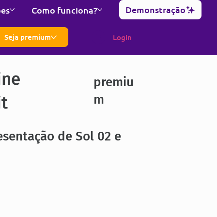
Demonstração
ões
Como funciona?
Seja premium
Login
ine
premiu
m
it
sentação de Sol 02 e