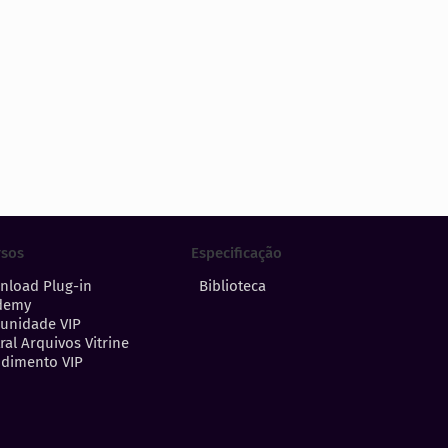
Especificação
rsos
Biblioteca
nload Plug-in
demy
unidade VIP
ral Arquivos Vitrine
dimento VIP