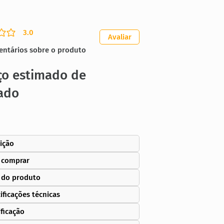
3.0
ação média é 3 de 5
Avaliar
entários sobre o produto
ço estimado de
ado
ição
 comprar
 do produto
ificações técnicas
ificação