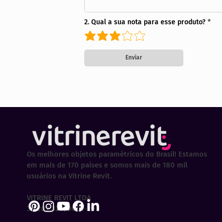
2. Qual a sua nota para esse produto?
Enviar
Os melhores objetos paramétricos do Brasil! Estamos
em mais de 170 países e somos mais de 180 mil
usuários na Vitrine Revit.
VITRINE REVIT LTDA
30.202.323/0001-29