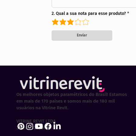
2. Qual a sua nota para esse produto?
Enviar
Os melhores objetos paramétricos do Brasil! Estamos
em mais de 170 países e somos mais de 180 mil
usuários na Vitrine Revit.
VITRINE REVIT LTDA
30.202.323/0001-29