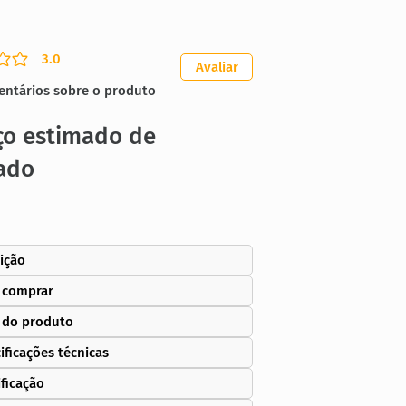
3.0
ação média é 3 de 5
Avaliar
entários sobre o produto
ço estimado de
ado
ição
 comprar
 do produto
ificações técnicas
ificação