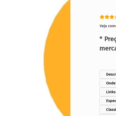
classific
Veja com
* Pre
merc
Descr
Onde
Links
Espec
Class