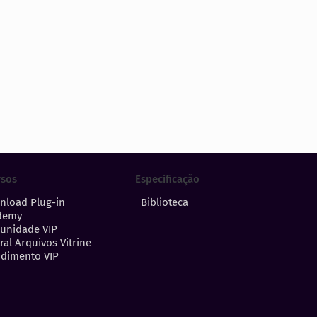
Especificação
rsos
Biblioteca
nload Plug-in
demy
unidade VIP
ral Arquivos Vitrine
dimento VIP