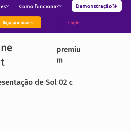
Demonstração
ões
Como funciona?
Seja premium
Login
ine
premiu
m
it
sentação de Sol 02 c