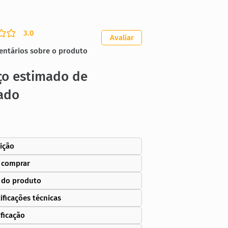
3.0
ação média é 3 de 5
Avaliar
entários sobre o produto
ço estimado de
ado
ição
 comprar
 do produto
ificações técnicas
ificação