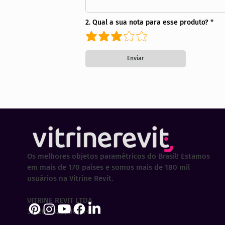
2. Qual a sua nota para esse produto?
Enviar
Os melhores objetos paramétricos do Brasil! Estamos
em mais de 170 países e somos mais de 180 mil
usuários na Vitrine Revit.
VITRINE REVIT LTDA
30.202.323/0001-29