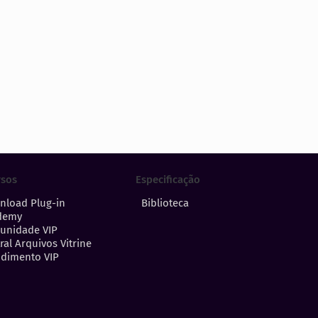
Especificação
rsos
Biblioteca
nload Plug-in
demy
unidade VIP
ral Arquivos Vitrine
dimento VIP