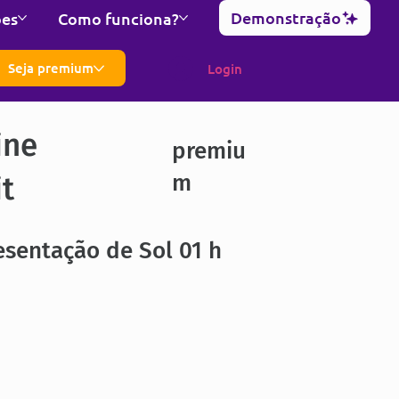
Demonstração
ões
Como funciona?
Seja premium
Login
ine
premiu
m
it
sentação de Sol 01 h