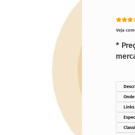
classific
Veja com
* Pre
merc
Descr
Onde
Links
Espec
Class